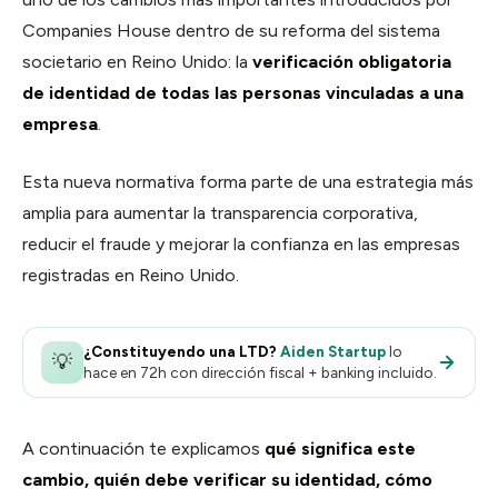
Calendar
Agenda y reservas
Companies House dentro de su reforma del sistema
societario en Reino Unido: la
verificación obligatoria
Contracts
de identidad de todas las personas vinculadas a una
Firmas y contratos
empresa
.
Pay
Cobros y facturación
Esta nueva normativa forma parte de una estrategia más
amplia para aumentar la transparencia corporativa,
reducir el fraude y mejorar la confianza en las empresas
registradas en Reino Unido.
¿Constituyendo una LTD?
Aiden Startup
lo
💡
hace en 72h con dirección fiscal + banking incluido.
A continuación te explicamos
qué significa este
cambio, quién debe verificar su identidad, cómo