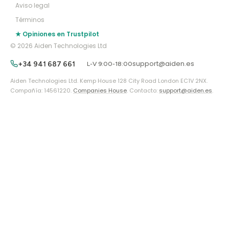
Aviso legal
Términos
★ Opiniones en Trustpilot
© 2026 Aiden Technologies Ltd
support@aiden.es
+34 941 687 661
L-V 9:00-18:00
Aiden Technologies Ltd. Kemp House 128 City Road London EC1V 2NX.
Compañía: 14561220.
Companies House
. Contacto:
support@aiden.es
.