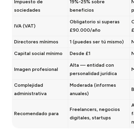
Impuesto de
19%-25% sobre
N
sociedades
beneficios
p
Obligatorio si superas
O
IVA (VAT)
£90.000/año
Directores mínimos
1 (puedes ser tú mismo)
N
Capital social mínimo
Desde £1
N
Alta — entidad con
Imagen profesional
M
personalidad jurídica
Complejidad
Moderada (informes
B
administrativa
anuales)
A
Freelancers, negocios
Recomendado para
f
digitales, startups
m