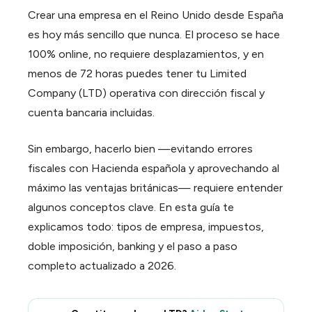
Calendar
Crear una empresa en el Reino Unido desde España
Agenda y reservas
es hoy más sencillo que nunca. El proceso se hace
Contracts
100% online, no requiere desplazamientos, y en
Firmas y contratos
menos de 72 horas puedes tener tu Limited
Company (LTD) operativa con dirección fiscal y
Pay
Cobros y facturación
cuenta bancaria incluidas.
Sin embargo, hacerlo bien —evitando errores
fiscales con Hacienda española y aprovechando al
máximo las ventajas británicas— requiere entender
algunos conceptos clave. En esta guía te
explicamos todo: tipos de empresa, impuestos,
doble imposición, banking y el paso a paso
completo actualizado a 2026.