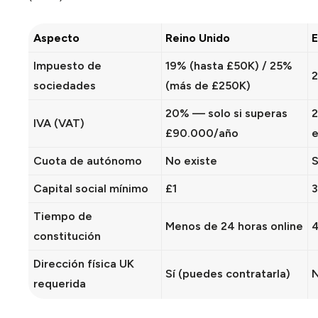
Aspecto
Reino Unido
E
Impuesto de
19% (hasta £50K) / 25%
sociedades
(más de £250K)
20% — solo si superas
2
IVA (VAT)
£90.000/año
e
Cuota de autónomo
No existe
S
Capital social mínimo
£1
3
Tiempo de
Menos de 24 horas online
4
constitución
Dirección física UK
Sí (puedes contratarla)
N
requerida