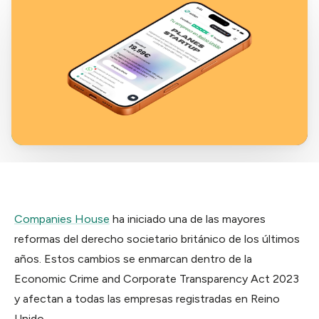
La app
Taxes
En tu idioma ·
Gestión desde
WhatsApp
Impuestos y cuentas
móvil
Equipos
Buzón
Tu correspondencia digital
NUEVO
Má
Multi-usuario ·
→
permisos finos
La app
Gestión desde móvil
Lunnar
Asistente IA de
Aiden
Equipos
NUEVO
Multi-usuario · permisos finos
Lunnar
Asistente IA de Aiden
Companies House
ha iniciado una de las mayores
reformas del derecho societario británico de los últimos
AIDEN TOOLS
PRONTO
años. Estos cambios se enmarcan dentro de la
Aiden Tools
Economic Crime and Corporate Transparency Act 2023
Suite completa
y afectan a todas las empresas registradas en Reino
Unido.