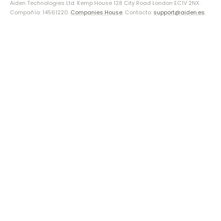
Aiden Technologies Ltd. Kemp House 128 City Road London EC1V 2NX.
Compañía: 14561220.
Companies House
. Contacto:
support@aiden.es
.