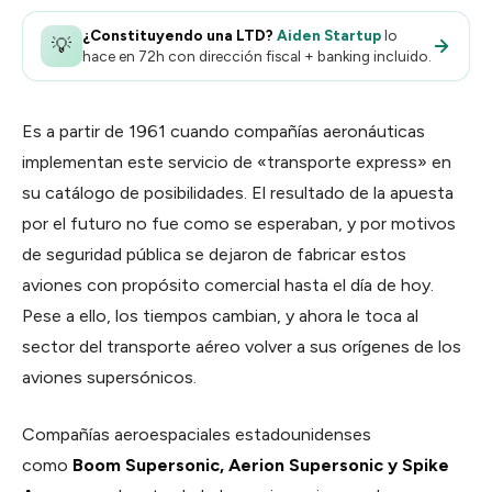
Calendar
Agenda y reservas
¿Constituyendo una LTD?
Aiden Startup
lo
💡
hace en 72h con dirección fiscal + banking incluido.
Contracts
Firmas y contratos
Es a partir de 1961 cuando compañías aeronáuticas
Pay
implementan este servicio de «transporte express» en
Cobros y facturación
su catálogo de posibilidades. El resultado de la apuesta
por el futuro no fue como se esperaban, y por motivos
de seguridad pública se dejaron de fabricar estos
aviones con propósito comercial hasta el día de hoy.
Pese a ello, los tiempos cambian, y ahora le toca al
sector del transporte aéreo volver a sus orígenes de los
aviones supersónicos.
Compañías aeroespaciales estadounidenses
como
Boom Supersonic, Aerion Supersonic y Spike