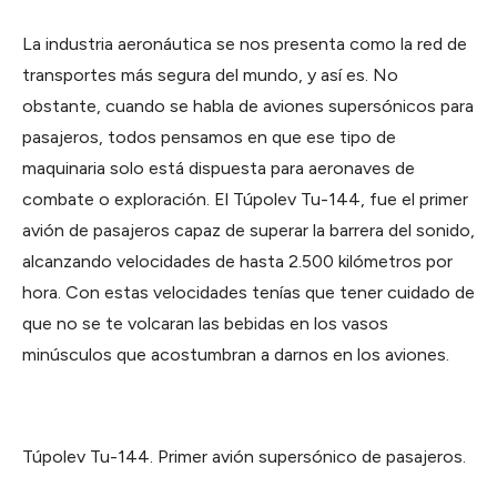
La app
Taxes
En tu idioma ·
Gestión desde
WhatsApp
Impuestos y cuentas
móvil
La industria aeronáutica se nos presenta como la red de
transportes más segura del mundo, y así es. No
Equipos
Buzón
obstante, cuando se habla de aviones supersónicos para
Tu correspondencia digital
NUEVO
Má
Multi-usuario ·
pasajeros, todos pensamos en que ese tipo de
→
permisos finos
La app
maquinaria solo está dispuesta para aeronaves de
Gestión desde móvil
Lunnar
combate o exploración. El Túpolev Tu-144, fue el primer
Asistente IA de
Aiden
avión de pasajeros capaz de superar la barrera del sonido,
Equipos
NUEVO
Multi-usuario · permisos finos
alcanzando velocidades de hasta 2.500 kilómetros por
hora. Con estas velocidades tenías que tener cuidado de
Lunnar
que no se te volcaran las bebidas en los vasos
Asistente IA de Aiden
minúsculos que acostumbran a darnos en los aviones.
AIDEN TOOLS
PRONTO
Aiden Tools
Suite completa
Túpolev Tu-144. Primer avión supersónico de pasajeros.