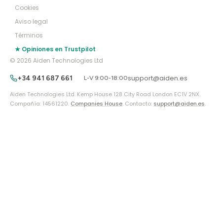
Cookies
Aviso legal
Términos
★ Opiniones en Trustpilot
© 2026 Aiden Technologies Ltd
support@aiden.es
+34 941 687 661
L-V 9:00-18:00
Aiden Technologies Ltd. Kemp House 128 City Road London EC1V 2NX.
Compañía: 14561220.
Companies House
. Contacto:
support@aiden.es
.