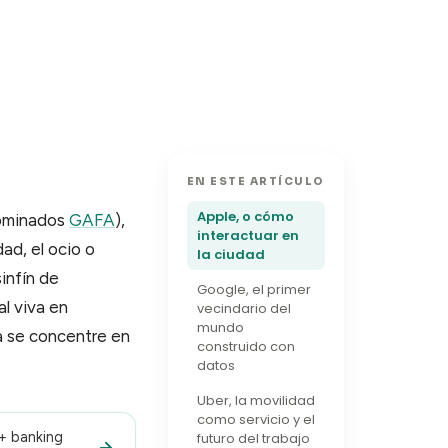
EN ESTE ARTÍCULO
Apple, o cómo
nominados
GAFA
),
interactuar en
ad, el ocio o
la ciudad
infín de
Google, el primer
l viva en
vecindario del
mundo
a se concentre en
construido con
datos
Uber, la movilidad
como servicio y el
 + banking
futuro del trabajo