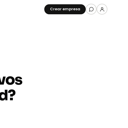
Crear empresa
vos
Aiden
One
ad?
Todo tu negocio, en una
sola suscripción
Dominio, web, empresa y
correo — gestionado por
Aiden.
Descubrir Aiden One