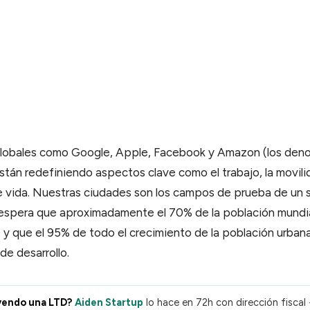
ulti-usuario · permisos finos
Lunnar
sistente IA de Aiden
lobales como Google, Apple, Facebook y Amazon (los de
stán redefiniendo aspectos clave como el trabajo, la movilid
de vida. Nuestras ciudades son los campos de prueba de un s
espera que aproximadamente el 70% de la población mundia
y que el 95% de todo el crecimiento de la población urban
de desarrollo.
yendo una LTD?
Aiden Startup
lo hace en 72h con dirección fiscal