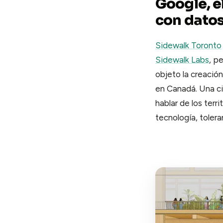
Google, e
con dato
Sidewalk Toronto
Sidewalk Labs
, p
objeto la creació
en Canadá. Una ci
hablar de los terr
tecnología, tolera