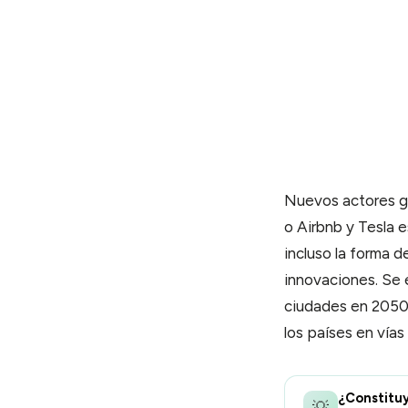
Taxes
M
Impuestos y cuentas
A
Buzón
Tu correspondencia digital
La app
Gestión desde móvil
Equipos
NUEVO
Nuevos actores g
Multi-usuario · permisos finos
o Airbnb y Tesla e
Lunnar
incluso la forma 
Asistente IA de Aiden
innovaciones. Se 
ciudades en 2050 
AIDEN TOOLS
PRONTO
los países en vías 
Aiden Tools
Suite completa
¿Constitu