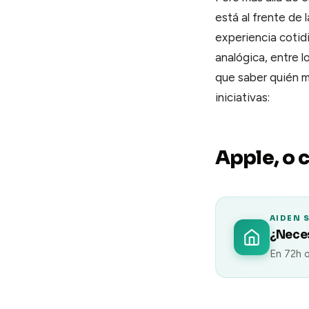
está al frente de 
experiencia cotidia
analógica, entre l
que saber quién m
iniciativas:
Apple, o 
AIDEN 
¿Neces
En 72h o