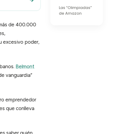
Las “Olimpiadas”
de Amazon
 más de 400.000
es,
u excesivo poder,
rbanos.
Belmont
 de vanguardia”
otro emprendedor
les que conlleva
 es saber quién