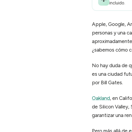
💡
Calendar
incluido.
Agenda y reservas
Contracts
Apple, Google, A
Firmas y contratos
personas y una ca
Pay
aproximadamente e
Cobros y facturación
¿sabemos cómo co
No hay duda de qu
es una ciudad fut
por Bill Gates.
Oakland
, en Cali
de Silicon Valley,
garantizar una ren
Pero más allá de 