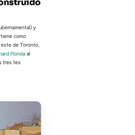
construido
gubernamental) y
e tiene como
a este de Toronto,
hard Florida
al
 tres tes: