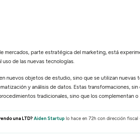
ulti-usuario · permisos finos
Lunnar
sistente IA de Aiden
de mercados, parte estratégica del marketing, está exper
al uso de las nuevas tecnologías.
en nuevos objetos de estudio, sino que se utilizan nuevas 
ematización y análisis de datos. Estas transformaciones, si
procedimientos tradicionales, sino que los complementan o 
yendo una LTD?
Aiden Startup
lo hace en 72h con dirección fiscal