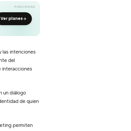
PUBLICIDAD
Ver planes
 las intenciones
nte del
e interacciones
n un diálogo
identidad de quien
keting permiten