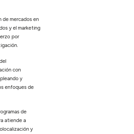
ón de mercados en
dos y el marketing
uerzo por
tigación.
del
ación con
mpleando y
ros enfoques de
programas de
va atiende a
olocalización y