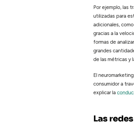
Calendar
Por ejemplo, las 
Agenda y reservas
utilizadas para es
Contracts
adicionales, como 
Firmas y contratos
gracias a la veloc
Pay
formas de analizar
Cobros y facturación
grandes cantidade
de las métricas y 
El neuromarketing
consumidor a trav
explicar la
conduct
Las redes