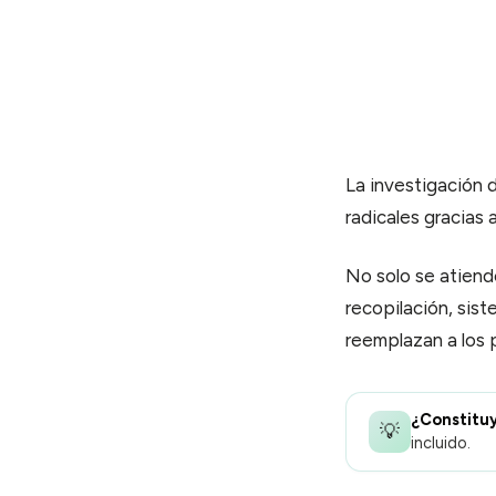
Taxes
M
Impuestos y cuentas
A
Buzón
Tu correspondencia digital
La app
Gestión desde móvil
La investigación 
radicales gracias 
Equipos
NUEVO
Multi-usuario · permisos finos
No solo se atiend
Lunnar
recopilación, sist
Asistente IA de Aiden
reemplazan a los 
AIDEN TOOLS
PRONTO
¿Constitu
Aiden Tools
💡
incluido.
Suite completa