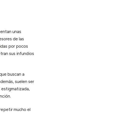
esentan unas
esores de las
tidas por pocos
tran sus infundios
 que buscan a
Además, suelen ser
n estigmatizada,
nción.
repetir mucho el