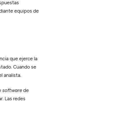
espuestas
ediante equipos de
ncia que ejerce la
estado. Cuando se
l analista.
de
software
de
r. Las redes