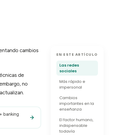
imentando cambios
EN ESTE ARTÍCULO
Las redes
sociales
técnicas de
Más rápido e
n embargo, no
impersonal
actualizan.
Cambios
importantes en la
enseñanza
 + banking
El factor humano,
indispensable
todavía