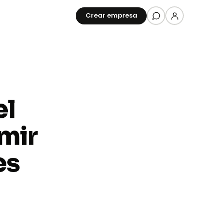
Crear empresa
el
mir
Aiden
One
es
Todo tu negocio, en una
sola suscripción
Dominio, web, empresa y
correo — gestionado por
Aiden.
Descubrir Aiden One