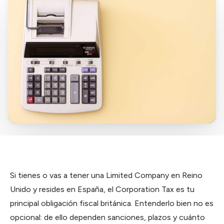
La app
Taxes
En tu idioma ·
Gestión desde
WhatsApp
Impuestos y cuentas
móvil
Equipos
Buzón
Tu correspondencia digital
NUEVO
Má
Multi-usuario ·
→
permisos finos
La app
Gestión desde móvil
Lunnar
Asistente IA de
Aiden
Equipos
NUEVO
Multi-usuario · permisos finos
Lunnar
Asistente IA de Aiden
AIDEN TOOLS
PRONTO
Si tienes o vas a tener una Limited Company en Reino
Unido y resides en España, el Corporation Tax es tu
Aiden Tools
Suite completa
principal obligación fiscal británica. Entenderlo bien no es
opcional: de ello dependen sanciones, plazos y cuánto