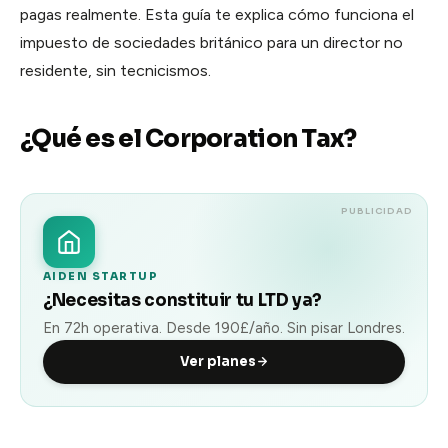
Calendar
pagas realmente. Esta guía te explica cómo funciona el
Agenda y reservas
impuesto de sociedades británico para un director no
Contracts
residente, sin tecnicismos.
Firmas y contratos
¿Qué es el Corporation Tax?
Pay
Cobros y facturación
PUBLICIDAD
AIDEN STARTUP
¿Necesitas constituir tu LTD ya?
En 72h operativa. Desde 190£/año. Sin pisar Londres.
Ver planes