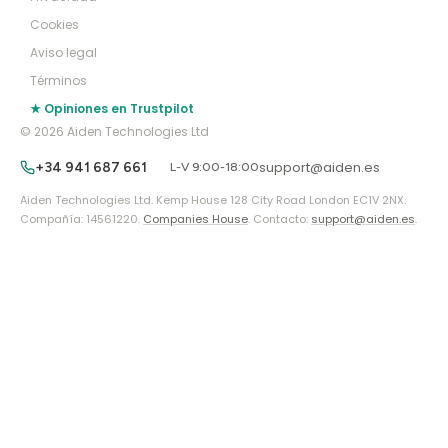
Cookies
Aviso legal
Términos
★ Opiniones en Trustpilot
© 2026 Aiden Technologies Ltd
support@aiden.es
+34 941 687 661
L-V 9:00-18:00
Aiden Technologies Ltd. Kemp House 128 City Road London EC1V 2NX.
Compañía: 14561220.
Companies House
. Contacto:
support@aiden.es
.