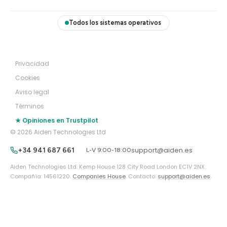
Todos los sistemas operativos
Privacidad
Cookies
Aviso legal
Términos
★ Opiniones en Trustpilot
© 2026 Aiden Technologies Ltd
support@aiden.es
+34 941 687 661
L-V 9:00-18:00
Aiden Technologies Ltd. Kemp House 128 City Road London EC1V 2NX.
Compañía: 14561220.
Companies House
. Contacto:
support@aiden.es
.