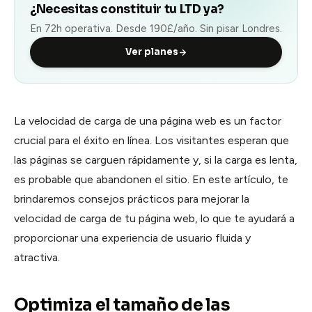
Calendar
¿Necesitas constituir tu LTD ya?
Agenda y reservas
En 72h operativa. Desde 190£/año. Sin pisar Londres.
Contracts
Ver planes
Firmas y contratos
Pay
Cobros y facturación
La velocidad de carga de una página web es un factor
crucial para el éxito en línea. Los visitantes esperan que
las páginas se carguen rápidamente y, si la carga es lenta,
es probable que abandonen el sitio. En este artículo, te
brindaremos consejos prácticos para mejorar la
velocidad de carga de tu página web, lo que te ayudará a
proporcionar una experiencia de usuario fluida y
atractiva.
Optimiza el tamaño de las