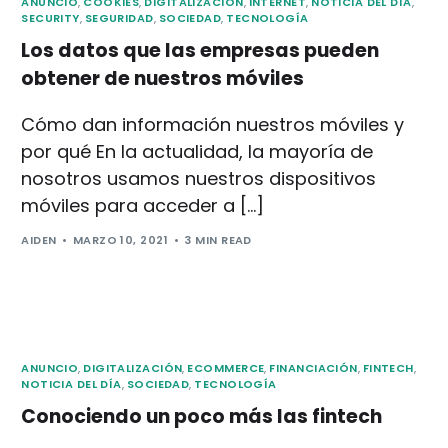
ANUNCIO
,
COOKIES
,
DIGITALIZACIÓN
,
INTERNET
,
NOTICIA DEL DÍA
,
SECURITY
,
SEGURIDAD
,
SOCIEDAD
,
TECNOLOGÍA
Los datos que las empresas pueden
obtener de nuestros móviles
Cómo dan información nuestros móviles y
por qué En la actualidad, la mayoría de
nosotros usamos nuestros dispositivos
móviles para acceder a […]
AIDEN
MARZO 10, 2021
3 MIN READ
ANUNCIO
,
DIGITALIZACIÓN
,
ECOMMERCE
,
FINANCIACIÓN
,
FINTECH
,
NOTICIA DEL DÍA
,
SOCIEDAD
,
TECNOLOGÍA
Conociendo un poco más las fintech